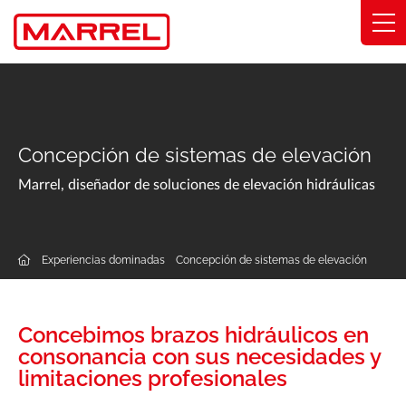
Panel de gestión de cookies
Gamas
Experiencias dominadas
Concepción de sistemas de elevación
Segmentos
Marrel, diseñador de soluciones de elevación hidráulicas
Compromisos
Experiencias dominadas
Concepción de sistemas de elevación
Quiénes somos
Encuentra mi distribuidor
Concebimos brazos hidráulicos en
consonancia con sus necesidades y
Catálogo
limitaciones profesionales