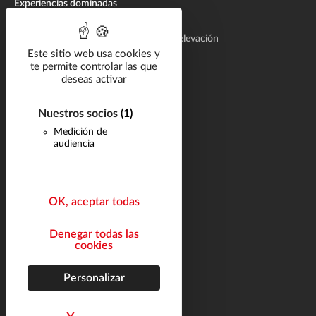
Experiencias dominadas
Concepción de sistemas de elevación
Fabricación de sistemas hidráulicos de elevación
Este sitio web usa cookies y
Aftermarket
te permite controlar las que
deseas activar
Segmentos
Catálogo
Nuestros socios
(1)
Documentación
Medición de
audiencia
Carrera
Preguntas frecuentes
OK, aceptar todas
Noticias
Contacto
Denegar todas las
cookies
Síganos
Mapa del sitio
Personalizar
Avisos legales
helli•hello
french marketing