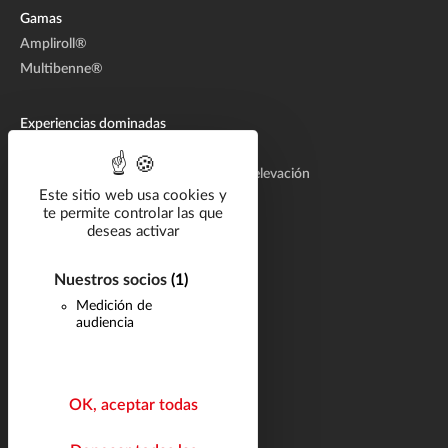
Gamas
Ampliroll®
Multibenne®
Experiencias dominadas
Concepción de sistemas de elevación
Fabricación de sistemas hidráulicos de elevación
Este sitio web usa cookies y
Aftermarket
te permite controlar las que
deseas activar
Segmentos
Catálogo
Nuestros socios
(1)
Documentación
Medición de
audiencia
Carrera
Preguntas frecuentes
OK, aceptar todas
Noticias
Contacto