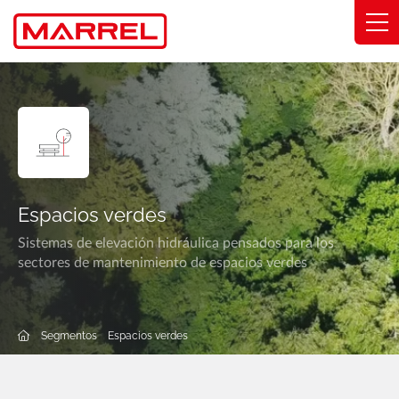
Panel de gestión de cookies
Gamas
Experiencias dominadas
Segmentos
Espacios verdes
Compromisos
Sistemas de elevación hidráulica pensados para los
sectores de mantenimiento de espacios verdes
Quiénes somos
Encuentra mi distribuidor
Segmentos
Espacios verdes
Catálogo