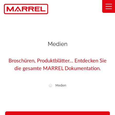
Cookie-Einstellungen
Bereiche
Fachwissen
Medien
Geschäftslösungen
Broschüren, Produktblätter… Entdecken Sie
Verpflichtungen
die gesamte MARREL Dokumentation.
Über uns
Medien
Finden Sie meinen Händler
Katalog