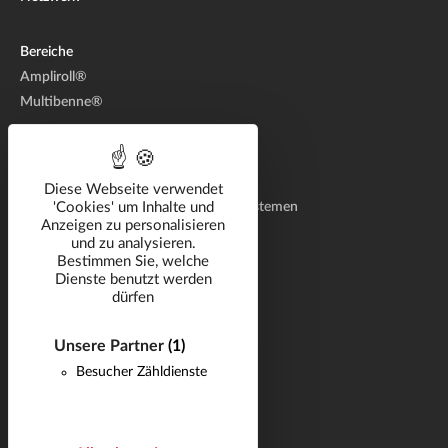
Bereiche
Ampliroll®
Multibenne®
Fachwissen
Entwicklung von Hebesystemen
Diese Webseite verwendet
Herstellung von hydraulischen Hebesystemen
'Cookies' um Inhalte und
Anzeigen zu personalisieren
Aftermarket
und zu analysieren.
Bestimmen Sie, welche
Dienste benutzt werden
Geschäftslösungen
dürfen
Katalog
Medien
Unsere Partner
(1)
Besucher Zähldienste
Karriere
Häufig gestellte Fragen
Neuigkeiten