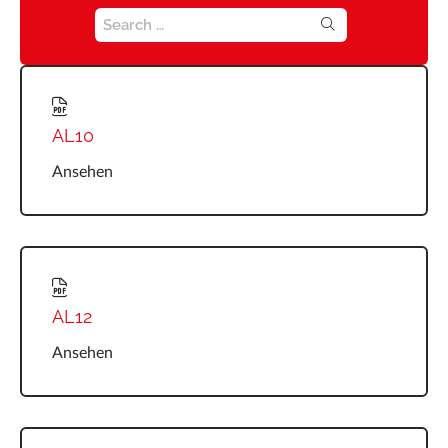
Medien
SEARCH FOR:
Neuigkeiten
Karriere
AL10
Häufig gestellte Fragen
Ansehen
Marrel Tech
Kontakt
AL12
Ansehen