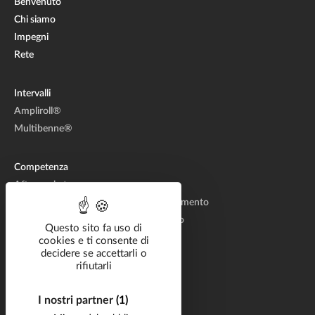
Benvenuto
Chi siamo
Impegni
Rete
Intervalli
Ampliroll®
Multibenne®
Competenza
Aftermarket
Produzione di sistemi idraulici di sollevamento
Progettazione di sistemi di sollevamento
Questo sito fa uso di
cookies e ti consente di
decidere se accettarli o
Soluzioni settoriali
rifiutarli
Catalogo
Documentazione
I nostri partner
(1)