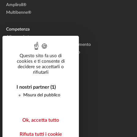
Ampliroll®
Multibenne®
Competenza
Aftermarket
Produzione di sistemi idraulici di sollevamento
Progettazione di sistemi di sollevamento
Questo sito fa uso di
cookies e ti consente di
decidere se accettarli o
Soluzioni settoriali
rifiutarli
Catalogo
Documentazione
I nostri partner
(1)
Misura del pubblico
Carriera
Domande frequenti
Notizie
Ok, accetta tutto
Contatto
Rifiuta tutti i cookie