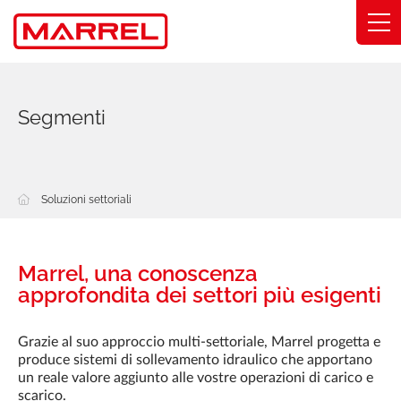
Pannello di gestione dei cookies
Intervalli
Segmenti
Competenza
Soluzioni settoriali
Soluzioni settoriali
Impegni
Chi siamo
Marrel, una conoscenza
approfondita dei settori più esigenti
Trova il mio distributore
Grazie al suo approccio multi-settoriale, Marrel progetta e
produce sistemi di sollevamento idraulico che apportano
Catalogo
un reale valore aggiunto alle vostre operazioni di carico e
scarico.