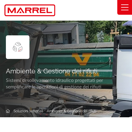
Pannello di gestione dei cookies
Intervalli
Competenza
Soluzioni settoriali
Ambiente & Gestione dei rifiuti
Impegni
Sistemi di sollevamento idraulico progettati per
semplificare le operazioni di gestione dei rifiuti
Chi siamo
Trova il mio distributore
Soluzioni settoriali
Ambiente & Gestione dei rifiuti
Catalogo