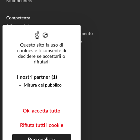
Multibenne®
Competenza
Aftermarket
Produzione di sistemi idraulici di sollevamento
Progettazione di sistemi di sollevamento
Questo sito fa uso di
cookies e ti consente di
decidere se accettarli o
Soluzioni settoriali
rifiutarli
Catalogo
Documentazione
I nostri partner
(1)
Misura del pubblico
Carriera
Domande frequenti
Notizie
Ok, accetta tutto
Contatto
Rifiuta tutti i cookie
Seguiteci
Mappa del sito
Personalizza