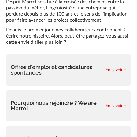
Ressources
L’esprit Marrel se situe à la croisée des chemins entre la
passion du métier, l’ingéniosité d’une entreprise qui
Actualités
perdure depuis plus de 100 ans et le sens de l’implication
pour faire avancer les projets collectivement.
Carrière
Depuis le premier jour, nos collaborateurs contribuent à
écrire notre histoire. Alors, peut-être partagez-vous aussi
FAQ
cette envie d’aller plus loin ?
Marrel Tech
Offres d'emploi et candidatures
Contact
En savoir +
spontanées
Pourquoi nous rejoindre ? We are
En savoir +
Marrel