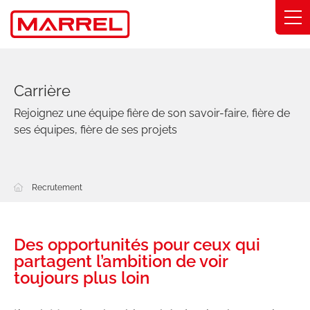
Panneau de gestion des cookies
Gammes
Carrière
Savoir-faire
Rejoignez une équipe fière de son savoir-faire, fière de
ses équipes, fière de ses projets
Solutions métier
Engagements
Recrutement
À propos
Trouver mon distributeur
Des opportunités pour ceux qui
partagent l’ambition de voir
toujours plus loin
Catalogue