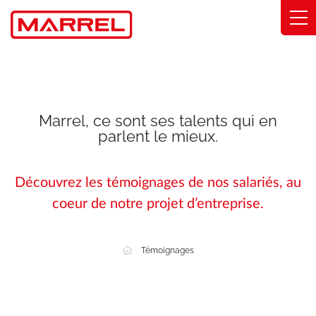
Panneau de gestion des cookies
Gammes
Savoir-faire
Marrel, ce sont ses talents qui en
parlent le mieux.
Solutions métier
Engagements
Découvrez les témoignages de nos salariés, au
coeur de notre projet d’entreprise.
À propos
Trouver mon distributeur
Témoignages
Catalogue