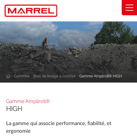
Panneau de gestion des cookies
Gammes
Savoir-faire
Solutions métier
Gammes
Bras de levage à crochet
Gamme Ampliroll® HIGH
Engagements
À propos
Gamme Ampliroll®
Trouver mon distributeur
HIGH
La gamme qui associe performance, fiabilité, et
Catalogue
ergonomie