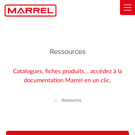
Panneau de gestion des cookies
Gammes
Savoir-faire
Ressources
Solutions métier
Catalogues, fiches produits… accédez à la
Engagements
documentation Marrel en un clic.
À propos
Ressources
Trouver mon distributeur
Catalogue